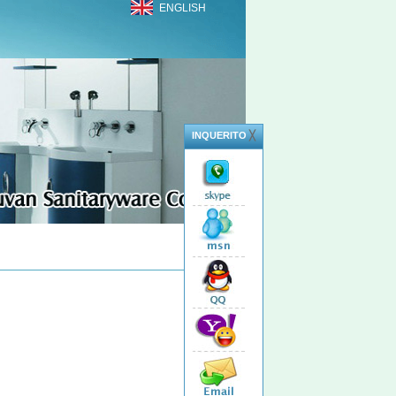
ENGLISH
INQUERITO
╳
Total 2 Products