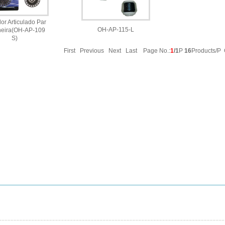
or Articulado Par
OH-AP-115-L
neira(OH-AP-109
S)
First Previous Next Last Page No.:
1
/1
P
16
Products/P 