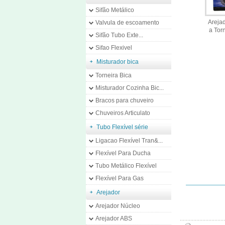
Sifão Metálico
Arejad
Valvula de escoamento
a Tor
Sifão Tubo Exte...
Sifao Flexivel
Misturador bica
Torneira Bica
Misturador Cozinha Bic...
Bracos para chuveiro
Chuveiros Articulato
Tubo Flexível série
Ligacao Flexível Tran&...
Flexível Para Ducha
Tubo Metálico Flexível
Flexível Para Gas
Arejador
Arejador Núcleo
Arejador ABS