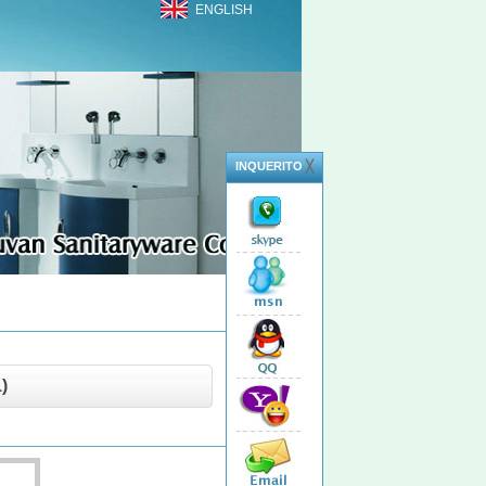
ENGLISH
INQUERITO
╳
)